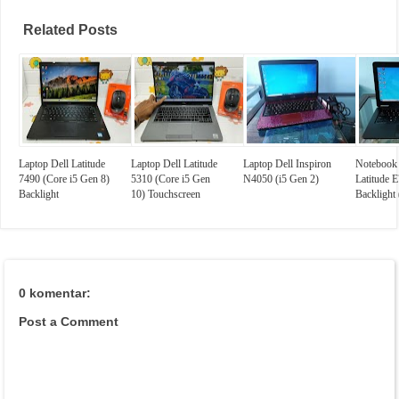
Related Posts
Laptop Dell Latitude
Laptop Dell Latitude
Laptop Dell Inspiron
Notebook 
7490 (Core i5 Gen 8)
5310 (Core i5 Gen
N4050 (i5 Gen 2)
Latitude 
Backlight
10) Touchscreen
Backlight
0 komentar:
Post a Comment