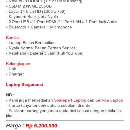
- RAM 8GB DDR4 + (1 Slot RAM Kosong)
- SSD M.2 NVME 256GB
- Layar 14 Inch HD (1366 x 768)
- Keyboard Backlight / Nyala
- 2 Port USB // 1 Port HDMI // 1 Port LAN // 1 Port Jack Audio
- Bluetooth + Camera + Microphone
Kondisi :
- Laptop Bekas Berkualitas
- Nyala Normal Belum Pernah Service
- Ketahanan Baterai 3 Jam (Full YouTube)
Kelengkapan :
- Unit
- Charger
Laptop Bergaransi
NB :
- Kami juga menyediakan
Sparepart Laptop
dan
Service Laptop
- Harap tanya terlebih dahulu sebelum di order
- Pastikan barang yang mau anda beli sesuai dengan deskripsi
kita
Harga :
Rp 5.200.000