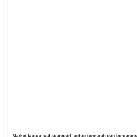
Market laptop jual sparepart laptop termurah dan bergaran